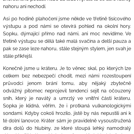
nahoru ani nechodí.
Asi po hodině plahočení jsme někde ve třetině tisícového
výstupu a pod námi se otevírá pohled na okolní hory.
Sopku, dýmající přímo nad námi, ani moc nevidíme. Ve
třetině výstupu se dělá také malá svačina a delší pauza a
pak se zase leze nahoru, stále stejným stylem, jen svah je
stále příkřejší.
Konečně jsme u kráteru. Je to věnec skal, po kterých lze
celkem bez nebezpečí chodit, mezi námi rozestoupení
průvodci jenom brání tomu, aby nějaký zbytečně
odvážný pitomec neprojevil tendenci sejít na očouzený
sníh, který je navátý a umrzlý ve vnitřní části kráteru.
Sopka je klidná, věřím, že i protkaná vulkanologickými
sondami. Kdyby cokoli hrozilo, jistě by nás nepustili ani k
té dolní lanovce. Kráter sám je pravidelně vysoustružená
díra dolů do hlubiny, ze které stoupá lehký namodralý