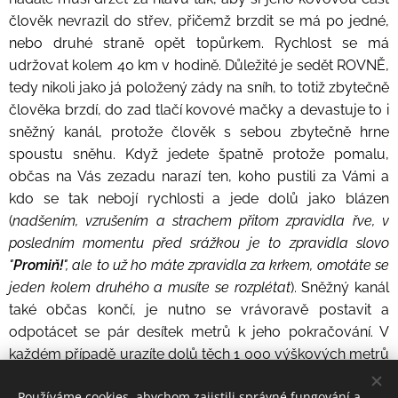
člověk nevrazil do střev, přičemž brzdit se má po jedné,
nebo druhé straně opět topůrkem. Rychlost se má
udržovat kolem 40 km v hodině. Důležité je sedět ROVNĚ,
tedy nikoli jako já položený zády na sníh, to totiž zbytečně
člověka brzdí, do zad tlačí kovové mačky a devastuje to i
sněžný kanál, protože člověk s sebou zbytečně hrne
spoustu sněhu. Když jedete špatně protože pomalu,
občas na Vás zezadu narazí ten, koho pustili za Vámi a
kdo se tak nebojí rychlosti a jede dolů jako blázen
(
nadšením, vzrušením a strachem přitom zpravidla řve, v
posledním momentu před srážkou je to zpravidla slovo
"
Promiň!
", ale to už ho máte zpravidla za krkem, omotáte se
jeden kolem druhého a musíte se rozplétat
). Sněžný kanál
také občas končí, je nutno se vrávoravě postavit a
odpotácet se pár desítek metrů k jeho pokračování. V
každém případě urazíte dolů těch 1 000 výškových metrů
i s přecházením za necelých 15 minut.
Používáme cookies, abychom zajistili správné fungování a