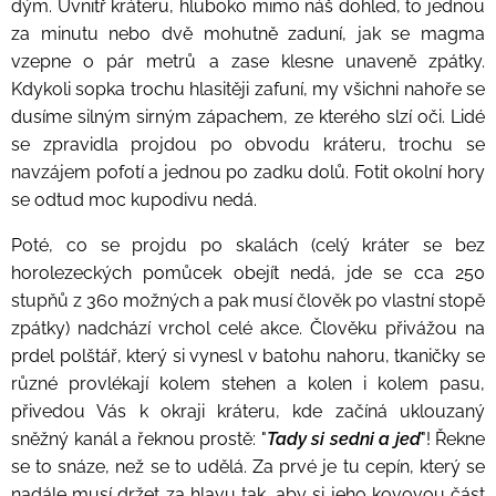
dým. Uvnitř kráteru, hluboko mimo náš dohled, to jednou
za minutu nebo dvě mohutně zaduní, jak se magma
vzepne o pár metrů a zase klesne unaveně zpátky.
Kdykoli sopka trochu hlasitěji zafuní, my všichni nahoře se
dusíme silným sirným zápachem, ze kterého slzí oči. Lidé
se zpravidla projdou po obvodu kráteru, trochu se
navzájem pofotí a jednou po zadku dolů. Fotit okolní hory
se odtud moc kupodivu nedá.
Poté, co se projdu po skalách (celý kráter se bez
horolezeckých pomůcek obejít nedá, jde se cca 250
stupňů z 360 možných a pak musí člověk po vlastní stopě
zpátky) nadchází vrchol celé akce. Člověku přivážou na
prdel polštář, který si vynesl v batohu nahoru, tkaničky se
různé provlékají kolem stehen a kolen i kolem pasu,
přivedou Vás k okraji kráteru, kde začíná uklouzaný
sněžný kanál a řeknou prostě: "
Tady si sedni a jeď
"! Řekne
se to snáze, než se to udělá. Za prvé je tu cepín, který se
nadále musí držet za hlavu tak, aby si jeho kovovou část