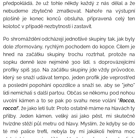
předpokládá, že už tohle někdy každý z nás dělal a že
nebudeme zbytečně zmatkovat. Nahoře na výstupní
plošině je konec konců obsluha, připravená celý ten
kolotoč v případě nezbytnosti i zastavit.
Po shromáždění odcházejí jednotlivé skupiny tak, jak byly
dole zformovány, rychlým pochodem do kopce. Cílem je
hned na začátku skupiny trochu roztrhat, protože na
sopku denně leze nejméně 300 lidí, s doprovázejícími
profíky spíš 350. Na začátku skupiny jde vždy průvodce,
který se snaží udávat tempo, jeden profík jde veprostřed
a poslední popohání opozdilce a snaží se, aby se "jeho"
lidi nemíchali s další partou. Občas se někomu pod nohou
uvolní kámen a to se pak po svahu nese volání "
Rocca,
rocca!
", že jako letí šutr. Proto ostatně máme na hlavách ty
přilby. Jeden kámen, veliký asi jako pěst, mi skutečně
hvízdne stěží půl metru od hlavy. Myslím, že kdyby se do
té mé palice trefil, nebyla by mi jakákoli helma moc