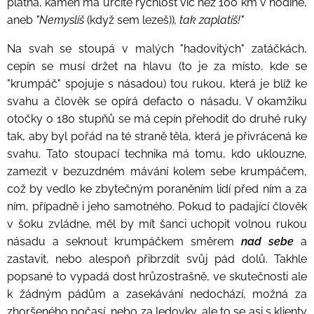
platná, kámen má určitě rychlost víc než 100 km v hodině,
aneb
"Nemyslíš
(když sem lezeš))
, tak zaplatíš!"
Na svah se stoupá v malých "hadovitých" zatáčkách,
cepín se musí držet na hlavu (to je za místo, kde se
"krumpáč" spojuje s násadou) tou rukou, která je blíž ke
svahu a člověk se opírá defacto o násadu. V okamžiku
otočky o 180
stupňů se má cepín přehodit do druhé ruky
tak, aby byl pořád na té straně těla, která je přivrácená ke
svahu. Tato stoupací technika má tomu, kdo uklouzne,
zamezit v bezuzdném mávání kolem sebe krumpáčem,
což by vedlo ke zbytečným poraněním lidí před ním a za
ním, případně i jeho samotného. Pokud to padající člověk
v šoku zvládne, měl by mít šanci uchopit volnou rukou
násadu a seknout krumpáčkem směrem
nad sebe
a
zastavit, nebo alespoň přibrzdit svůj pád dolů. Takhle
popsané to vypadá dost hrůzostrašně, ve skutečnosti ale
k žádným pádům a zasekávání nedochází, možná za
zhoršeného počasí, nebo za ledovky, ale to se asi s klienty