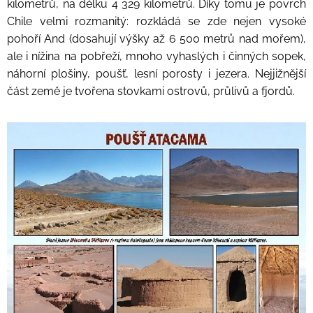
kilometrů, na délku 4 329 kilometrů. Díky tomu je povrch
Chile velmi rozmanitý: rozkládá se zde nejen vysoké
pohoří And (dosahují výšky až 6 500 metrů nad mořem),
ale i nížina na pobřeží, mnoho vyhaslých i činných sopek,
náhorní plošiny, poušť, lesní porosty i jezera. Nejjižnější
část země je tvořena stovkami ostrovů, průlivů a fjordů.