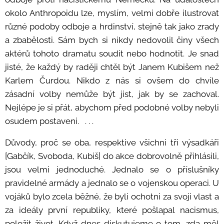
okolo Anthropoidu lze, myslím, velmi dobře ilustrovat
různé podoby odboje a hrdinství, stejně tak jako zrady
a zbabělosti. Sám bych si nikdy nedovolil činy všech
aktérů tohoto dramatu soudit nebo hodnotit. Je snad
jisté, že každý by raději chtěl být Janem Kubišem než
Karlem Čurdou. Nikdo z nás si ovšem do chvíle
zásadní volby nemůže být jist, jak by se zachoval.
Nejlépe je si přát, abychom před podobné volby nebyli
osudem postaveni. . . .
Důvody, proč se oba, respektive všichni tři výsadkáři
[Gabčík, Svoboda, Kubiš] do akce dobrovolně přihlásili,
jsou velmi jednoduché. Jednalo se o příslušníky
pravidelné armády a jednalo se o vojenskou operaci. U
vojáků bylo zcela běžné, že byli ochotni za svoji vlast a
za ideály první republiky, které pošlapal nacismus,
položit život. Když dnes diskutujeme o tom, zda měl