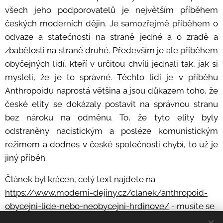
všech jeho podporovatelů je největším příběhem
českých moderních dějin. Je samozřejmě příběhem o
odvaze a statečnosti na straně jedné a o zradě a
zbabělosti na straně druhé. Především je ale příběhem
obyčejných lidí, kteří v určitou chvíli jednali tak, jak si
mysleli, že je to správné. Těchto lidí je v příběhu
Anthropoidu naprostá většina a jsou důkazem toho, že
české elity se dokázaly postavit na správnou stranu
bez nároku na odměnu. To, že tyto elity byly
odstraněny nacistickým a posléze komunistickým
režimem a dodnes v české společnosti chybí, to už je
jiný příběh.
Článek byl krácen, celý text najdete na
https://www.moderni-dejiny.cz/clanek/anthropoid-
obycejni-lide-nebo-neobycejni-hrdinove/
- musíte se
přihlásit