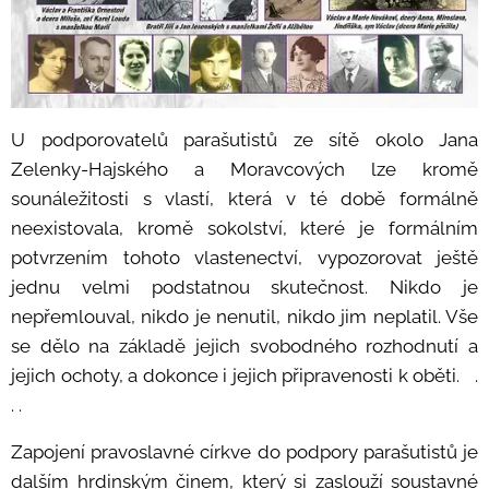
U podporovatelů parašutistů ze sítě okolo Jana
Zelenky-Hajského a Moravcových lze kromě
sounáležitosti s vlastí, která v té době formálně
neexistovala, kromě sokolství, které je formálním
potvrzením tohoto vlastenectví, vypozorovat ještě
jednu velmi podstatnou skutečnost. Nikdo je
nepřemlouval, nikdo je nenutil, nikdo jim neplatil. Vše
se dělo na základě jejich svobodného rozhodnutí a
jejich ochoty, a dokonce i jejich připravenosti k oběti. .
. .
Zapojení pravoslavné církve do podpory parašutistů je
dalším hrdinským činem, který si zaslouží soustavné