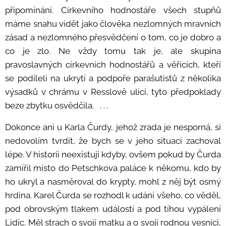
připomínání. Církevního hodnostáře všech stupňů
máme snahu vidět jako člověka nezlomných mravních
zásad a nezlomného přesvědčení o tom, co je dobro a
co je zlo. Ne vždy tomu tak je, ale skupina
pravoslavných církevních hodnostářů a věřících, kteří
se podíleli na ukrytí a podpoře parašutistů z několika
výsadků v chrámu v Resslově ulici, tyto předpoklady
beze zbytku osvědčila. . . .
Dokonce ani u Karla Čurdy, jehož zrada je nesporná, si
nedovolím tvrdit, že bych se v jeho situaci zachoval
lépe. V historii neexistují kdyby, ovšem pokud by Čurda
zamířil místo do Petschkova paláce k někomu, kdo by
ho ukryl a nasměroval do krypty, mohl z něj být osmý
hrdina. Karel Čurda se rozhodl k udání všeho, co věděl,
pod obrovským tlakem událostí a pod tíhou vypálení
Lidic. Měl strach o svoji matku a o svoji rodnou vesnici,