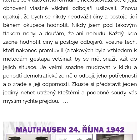
obnovení vlastně všichni odbojáři usilovali. Znovu
opakuji, že bych se nikdy neodvážil činy a postoje lidí
během okupace hodnotit. Nikdy jsem pod takovým
tlakem nebyl a doufám, že ani nebudu. Každý, kdo
začne hodnotit činy a postoje odbojářů, včetně těch,
kteří nakonec promluvili (a takových byla vzhledem k
metodám gestapa většina), by se měl snažit vžít do
jejich situace. Je velmi snadné mudrovat v klidu a
pohodlí demokratické země o odboji, jeho potřebnosti
a o zradě a její odpornosti. Zkuste si představit jeden
jediný nehet utržený kleštěmi a podobné soudy vás
myslím rychle přejdou. . . .