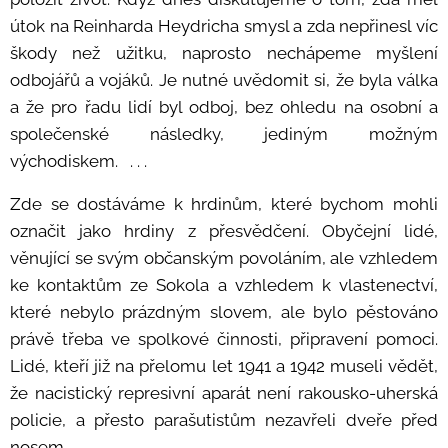
útok na Reinharda Heydricha smysl a zda nepřinesl víc
škody než užitku, naprosto nechápeme myšlení
odbojářů a vojáků. Je nutné uvědomit si, že byla válka
a že pro řadu lidí byl odboj, bez ohledu na osobní a
společenské následky, jediným možným
východiskem. . . .
Zde se dostáváme k hrdinům, které bychom mohli
označit jako hrdiny z přesvědčení. Obyčejní lidé,
věnující se svým občanským povoláním, ale vzhledem
ke kontaktům ze Sokola a vzhledem k vlastenectví,
které nebylo prázdným slovem, ale bylo pěstováno
právě třeba ve spolkové činnosti, připravení pomoci.
Lidé, kteří již na přelomu let 1941 a 1942 museli vědět,
že nacistický represivní aparát není rakousko-uherská
policie, a přesto parašutistům nezavřeli dveře před
nosem. . . .