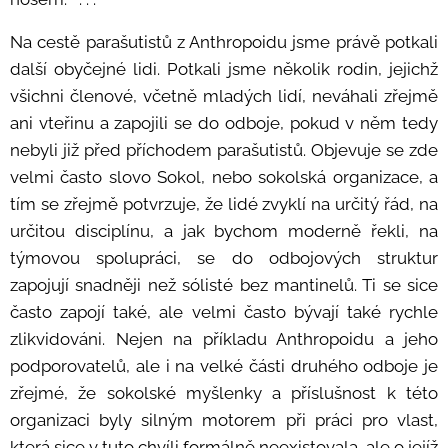
Na cestě parašutistů z Anthropoidu jsme právě potkali
další obyčejné lidi. Potkali jsme několik rodin, jejichž
všichni členové, včetně mladých lidí, neváhali zřejmě
ani vteřinu a zapojili se do odboje, pokud v něm tedy
nebyli již před příchodem parašutistů. Objevuje se zde
velmi často slovo Sokol, nebo sokolská organizace, a
tím se zřejmě potvrzuje, že lidé zvyklí na určitý řád, na
určitou disciplínu, a jak bychom moderně řekli, na
týmovou spolupráci, se do odbojových struktur
zapojují snadněji než sólisté bez mantinelů. Ti se sice
často zapojí také, ale velmi často bývají také rychle
zlikvidováni. Nejen na příkladu Anthropoidu a jeho
podporovatelů, ale i na velké části druhého odboje je
zřejmé, že sokolské myšlenky a příslušnost k této
organizaci byly silným motorem při práci pro vlast,
která sice v tuto chvíli formálně neexistovala, ale o jejíž