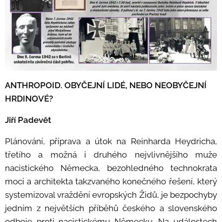
ANTHROPOID. OBYČEJNÍ LIDÉ, NEBO NEOBYČEJNÍ
HRDINOVÉ?
Jiří Padevět
Plánování, příprava a útok na Reinharda Heydricha,
třetího a možná i druhého nejvlivnějšího muže
nacistického Německa, bezohledného technokrata
moci a architekta takzvaného konečného řešení, který
systemizoval vraždění evropských Židů, je bezpochyby
jedním z největších příběhů českého a slovenského
odboje proti nacistickému Německu. Na událostech