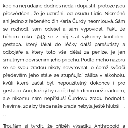
kde na něj údajně dodnes nedají dopustit, protože jsou
přesvědčeni, že je uchránil od osudu Lidic. Nicméně
ani jedno z řečeného čin Karla Čurdy neomlouvá. Sám
se rozhodl, sám odešel a sám vypovídal. Fakt, že
během roku 1943 se z něj stal výkonný konfident
gestapa, který lákal do léčky další parašutisty a
odbojáře a který toto vše dělal za peníze, je jen
smutným dovršením jeho příběhu. Podle mého názoru
se se svou zradou nikdy nevyrovnal, o čemž svědčí
především jeho stále se stupňující záliba v alkoholu,
kvůli které začal být nepoužitelný dokonce i pro
gestapo. Ano, každý by raději byl hrdinou než zrádcem,
ale nikomu nám nepřísluší Čurdovu zradu hodnotit.
Nevíme, zda by třeba naše zrada nebyla ještě hlubší. .
. .
Troufám si tvrdit, že příběh výsadku Anthropoid a