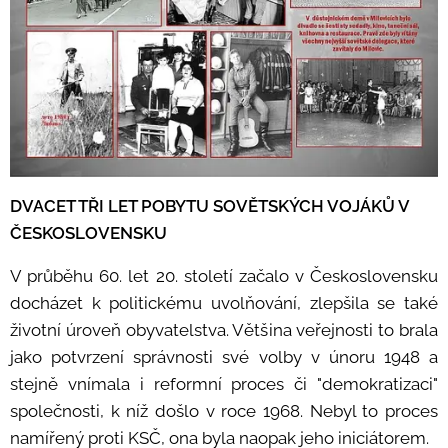
DVACET TŘI LET POBYTU SOVĚTSKÝCH VOJÁKŮ V
ČESKOSLOVENSKU
V průběhu 60. let 20. století začalo v Československu
docházet k politickému uvolňování, zlepšila se také
životní úroveň obyvatelstva. Většina veřejnosti to brala
jako potvrzení správnosti své volby v únoru 1948 a
stejně vnímala i reformní proces či "demokratizaci"
společnosti, k níž došlo v roce 1968. Nebyl to proces
namířený proti KSČ, ona byla naopak jeho iniciátorem.