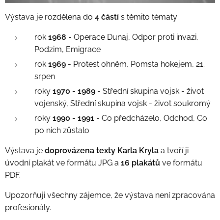
Výstava je rozdělena do
4 částí
s těmito tématy:
rok
1968
- Operace Dunaj, Odpor proti invazi,
Podzim, Emigrace
rok
1969
- Protest ohněm, Pomsta hokejem, 21.
srpen
roky
1970 - 1989
- Střední skupina vojsk - život
vojenský, Střední skupina vojsk - život soukromý
roky
1990 - 1991
- Co předcházelo, Odchod, Co
po nich zůstalo
Výstava je
doprovázena texty Karla Kryla
a tvoří ji
úvodní plakát ve formátu JPG a
16 plakátů
ve formátu
PDF.
Upozorňuji všechny zájemce, že výstava není zpracována
profesionály.