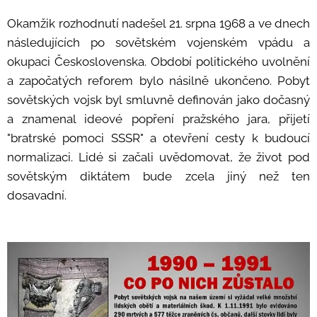
Okamžik rozhodnutí nadešel 21. srpna 1968 a ve dnech
následujících po sovětském vojenském vpádu a
okupaci Československa. Období politického uvolnění
a započatých reforem bylo násilně ukončeno. Pobyt
sovětských vojsk byl smluvně definován jako dočasný
a znamenal ideové popření pražského jara, přijetí
"bratrské pomoci SSSR" a otevření cesty k budoucí
normalizaci. Lidé si začali uvědomovat, že život pod
sovětským diktátem bude zcela jiný než ten
dosavadní.