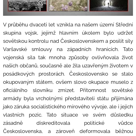
V průběhu dvaceti let vznikla na našem území Střední
skupina vojsk, jejímž hlavním úkolem bylo udržet
sovětskou kontrolu nad Československem a posílit síly
Varšavské smlouvy na západních hranicích. Tato
vojenská síla tak mnoha způsoby ovlivňovala život
našich občanů, současně ale žila uzavřeným životem v
posádkových prostorách. Československo se stalo
okupovaným státem, ovšem slovo okupace muselo z
oficiálního slovníku zmizet. Přítomnost sovětské
armády byla vrcholnými představiteli státu přijímána
jako záruka socialistického mírového vývoje, ale i jejich
vlastních pozic. Tato situace ve svém důsledku
zásadně diskreditovala politické vůdce
Československa, a zároveň deformovala běžnou