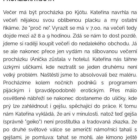
Večer má být procházka po Kjótu. Kateřina navrhla na
večeři nějakou svou oblíbenou placku a my ostatní
říkáme, že "proč ne". Vyrazit se má v 7,00, na večeři tedy
dojde mezi až 8 a 9 hodinou. Zdá se nám to dost pozdě,
jdeme si raději koupit večeři do nedalekého obchodu. Já
se ale nakonec přece jen vydám na slibovanou večerní
procházku (Anička zůstala v hotelu). Kateřina nás táhne
úzkými uličkami, kde neztratit se jeden druhému není
velký problém. Naštěstí jsme to absolvovali bez maléru.
Procházíme kolem nočních podniků s programem
pijáckým i (pravděpodobně) erotickým. Přes málo
osvětlené nábřeží se nakonec dostaneme do uličky, kde
prý lze zahlédnout i gejšu, spěchající do práce. K tomu
nám Kateřina vykládá, že ani v minulosti, natož teď gejša
(správně "geiko") není prostitutka a tradovaná zkazka, že
po druhé světové válce se američtí námořníci tahali s
gejšami, je pomluva: tahat se mohli, ale kimono ještě