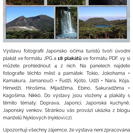
Výstavu fotografií Japonsko očima turistů tvoří úvodní
plakát ve formátu JPG a
18 plakátů
ve formátu PDF, vy si
můžete prohlédnout 4 z nich. Na panelech najdete
fotografie těchto měst a památek: Tokio, Jokohama +
Kamakura, Jamanouči + Fudži, Kjóto, Udži + Nara, Kója,
Himedži, Hirošima, Mijadžima, Ebino, Sakuradžima +
Kagošima, Nikkó, Do výstavy jsou vloženy 4 plakáty s
těmito tématy: Doprava, Japonci, Japonská kuchyně,
Japonský venkov. Stránkou vás provází ukázka z blogu
manželů Nyklových (nyklovi.cz).
Upozorňuji všechny zájemce, že výstava není zpracována