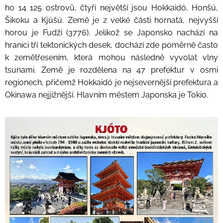
ho 14 125 ostrovů, čtyři největší jsou Hokkaidó, Honšú,
Šikoku a Kjúšú. Země je z velké části hornatá, nejvyšší
horou je Fudži (3776). Jelikož se Japonsko nachází na
hranici tří tektonických desek, dochází zde poměrně často
k zemětřesením, která mohou následně vyvolat vlny
tsunami. Země je rozdělena na 47 prefektur v osmi
regionech, přičemž Hokkaidó je nejsevernější prefektura a
Okinawa nejjižnější. Hlavním městem Japonska je Tokio.