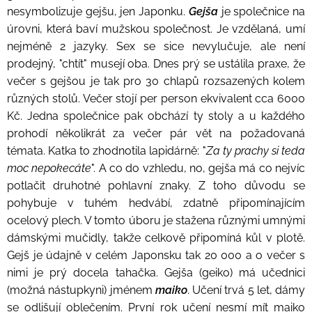
nesymbolizuje gejšu, jen Japonku.
Gejša
je společnice na
úrovni, která baví mužskou společnost. Je vzdělaná, umí
nejméně 2 jazyky. Sex se sice nevylučuje, ale není
prodejný, "chtít" musejí oba. Dnes prý se ustálila praxe, že
večer s gejšou je tak pro 30 chlapů rozsazených kolem
různých stolů. Večer stojí per person ekvivalent cca 6000
Kč. Jedna společnice pak obchází ty stoly a u každého
prohodí několikrát za večer pár vět na požadovaná
témata. Katka to zhodnotila lapidárně: "
Za ty prachy si teda
moc nepokecáte
". A co do vzhledu, no, gejša má co nejvíc
potlačit druhotné pohlavní znaky. Z toho důvodu se
pohybuje v tuhém hedvábí, zdatně připomínajícím
ocelový plech. V tomto úboru je stažena různými umnými
dámskými mučidly, takže celkově připomíná kůl v plotě.
Gejš je údajně v celém Japonsku tak 20 000 a o večer s
nimi je prý docela tahačka. Gejša (geiko) má učednici
(možná nástupkyni) jménem
maiko
. Učení trvá 5 let, dámy
se odlišují oblečením. První rok učení nesmí mít maiko