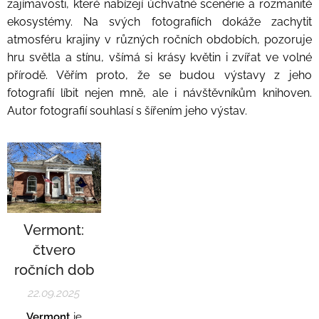
zajímavosti, které nabízejí úchvatné scenérie a rozmanité
ekosystémy. Na svých fotografiích dokáže zachytit
atmosféru krajiny v různých ročních obdobích, pozoruje
hru světla a stínu, všímá si krásy květin i zvířat ve volné
přírodě. Věřím proto, že se budou výstavy z jeho
fotografií líbit nejen mně, ale i návštěvníkům knihoven.
Autor fotografií souhlasí s šířením jeho výstav.
Vermont:
čtvero
ročních dob
22.09.2025
Vermont
je