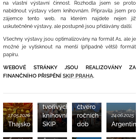
na vlastní výstavní činnost. Rozhodla jsem se proto
nabídnout výstavy všem knihovnám. Připravila jsem pro
zájemce tento web, na kterém najdete nejen již
uskutečněné výstavy, ale postupně jsou přidávány další.
Všechny výstavy jsou optimalizovány na formát A1, ale je
možné je vytisknout na menší (případně větší) formát
papíru.
WEBOVÉ STRÁNKY JSOU REALIZOVÁNY ZA
FINANČNÍHO PŘISPĚNÍ
SKIP PRAHA
.
01.02.2026
22.09.2025
Klub
Vermont:
tvořivých
čtvero
knihovníků
ročních
24.01.2025
17.05.2026
24.06.2025
Život v
Thajsko
SKIP
dob
Argentin
Protektorátu
21.05.2025
01.09.2024