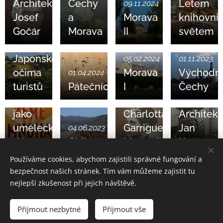
Architekt
Čechy
Letem
09.11.2024
Josef
a
Morava
knihovni
Gočár
Morava
II
světem
02.06.2024
Japonsko
05.02.2024
01.11.2023
očima
Morava
Východn
01.04.2024
turistů
Pátečníci
I
Čechy
01.09.2023
Kniha
13.03.2023
13.02.2023
jako
Charlotta
Architekt
umělecké
Garrigue
Jan
04.06.2023
dílo
Chile
Masaryková
Kotěra
Používáme cookies, abychom zajistili správné fungování a
bezpečnost našich stránek. Tím vám můžeme zajistit tu
nejlepší zkušenost při jejich návštěvě.
KH © Všechna práva vyhrazena 2026
Přijmout nezbytné
Přijmout vše
Vytvořeno službou
Webnode
Cookies