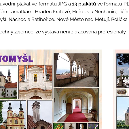
 úvodní plakát ve formátu JPG a
13 plakátů
ve formátu PD
ím památkám: Hradec Králové, Hrádek u Nechanic, Jičín,
yšl, Náchod a Ratibořice, Nové Město nad Metují, Polička.
echny zájemce, že výstava není zpracována profesionály.