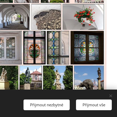
Přijmout nezbytné
Přijmout vše