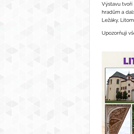
Výstavu tvoří
hradům a dalš
Ležáky, Litom
Upozorňuji vš