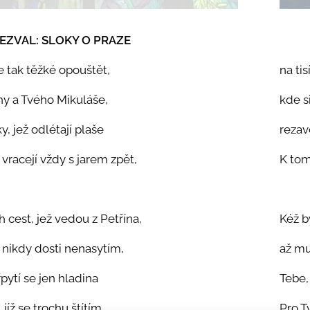
EZVAL:
SLOKY O PRAZE
e tak těžké opouštět,
na ti
y a Tvého Mikuláše,
kde si 
y, jež odlétají plaše
rezav
 vracejí vždy s jarem zpět,
K tomu
 cest, jež vedou z Petřína,
Kéž b
, nikdy dosti nenasytím,
až mu 
řpytí se jen hladina
Tebe,
 jíž se trochu štítím,
Pro T