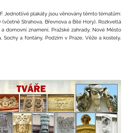
F. Jednotlivé plakáty jsou věnovány těmto tématům:
y (včetně Strahova, Břevnova a Bílé Hory), Rozkvetlá
íty a domovní znamení, Pražské zahrady, Nové Město
, Sochy a fontány, Podzim v Praze, Věže a kostely,