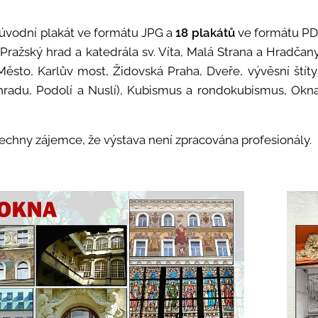
 úvodní plakát ve formátu JPG a
18 plakátů
ve formátu PD
 Pražský hrad a katedrála sv. Víta, Malá Strana a Hradčan
 Město, Karlův most, Židovská Praha, Dveře, vývěsní št
hradu, Podolí a Nuslí), Kubismus a rondokubismus, Okna
echny zájemce, že výstava není zpracována profesionály.