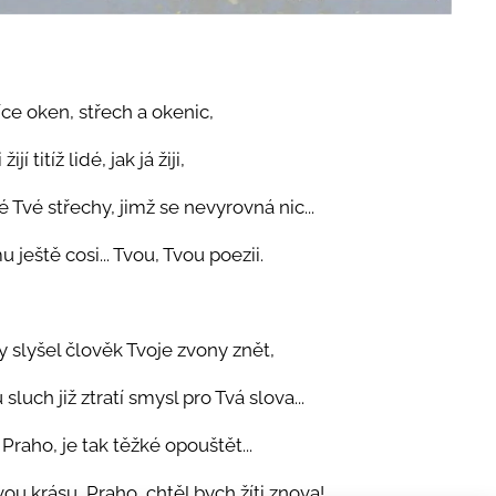
síce oken, střech a okenic,
žijí titíž lidé, jak já žiji,
é Tvé střechy, jimž se nevyrovná nic...
 ještě cosi... Tvou, Tvou poezii.
y slyšel člověk Tvoje zvony znět,
sluch již ztratí smysl pro Tvá slova...
 Praho, je tak těžké opouštět...
vou krásu, Praho, chtěl bych žíti znova!