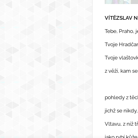
VÍTĚZSLAV
N
Tebe, Praho, j
Tvoje Hradčan
Tvoje vlaštovk
z věží, kam se
pohledy z těch
jichž se nikdy
Vltavu, z níž t
jako rybí kůže,