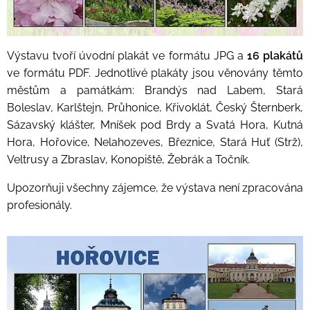
Výstavu tvoří úvodní plakát ve formátu JPG a
16 plakátů
ve formátu PDF. Jednotlivé plakáty jsou věnovány těmto
městům a památkám: Brandýs nad Labem, Stará
Boleslav, Karlštejn, Průhonice, Křivoklát, Český Šternberk,
Sázavský klášter, Mníšek pod Brdy a Svatá Hora, Kutná
Hora, Hořovice, Nelahozeves, Březnice, Stará Huť (Strž),
Veltrusy a Zbraslav, Konopiště, Žebrák a Točník.
Upozorňuji všechny zájemce, že výstava není zpracována
profesionály.